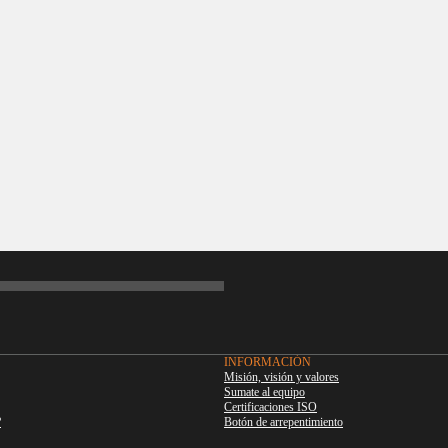
INFORMACIÓN
Misión, visión y valores
Sumate al equipo
Certificaciones ISO
?
Botón de arrepentimiento