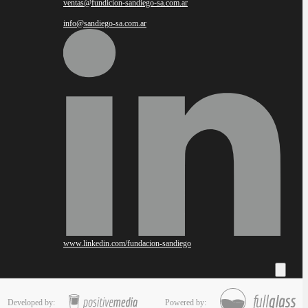
ventas@fundicion-sandiego-sa.com.ar
info@sandiego-sa.com.ar
www.linkedin.com/fundacion-sandiego
Developed by:
Powered by: