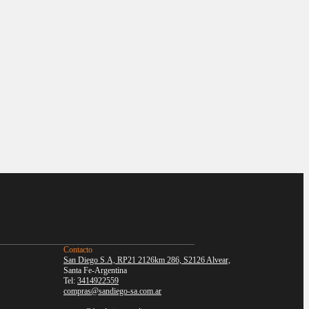
Contacto
San Diego S.A, RP21 2126km 286, S2126 Alvear,
Santa Fe-Argentina
Tel:
3414922559
compras@sandiego-sa.com.ar