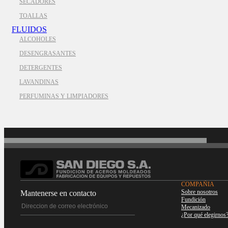
SECADORES
TOALLAS
FLUIDOS
ALCOHOLES
DESENGRASANTES
DETERGENTES
LAVANDINAS
PERFUMINAS Y LIMPIADORES
COMPAÑIA
Sobre nosotros
Mantenerse en contacto
Fundición
Mecanizado
¿Por qué elegirnos