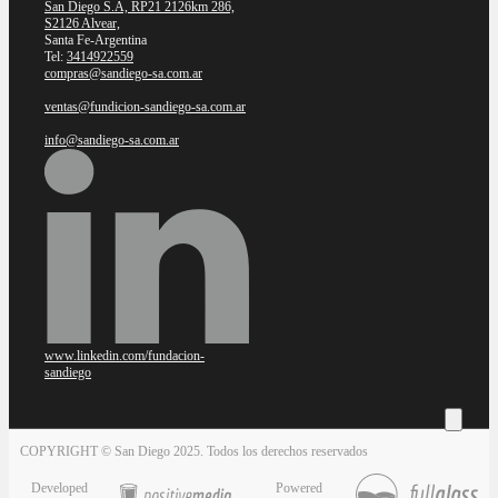
San Diego S.A, RP21 2126km 286,
S2126 Alvear,
Santa Fe-Argentina
Tel:
3414922559
compras@sandiego-sa.com.ar
ventas@fundicion-sandiego-sa.com.ar
info@sandiego-sa.com.ar
www.linkedin.com/fundacion-
sandiego
COPYRIGHT © San Diego 2025. Todos los derechos reservados
Developed
Powered