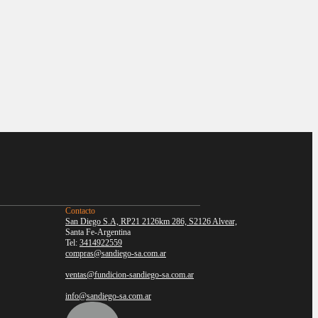
Contacto
San Diego S.A, RP21 2126km 286, S2126 Alvear,
Santa Fe-Argentina
Tel:
3414922559
compras@sandiego-sa.com.ar
ventas@fundicion-sandiego-sa.com.ar
info@sandiego-sa.com.ar