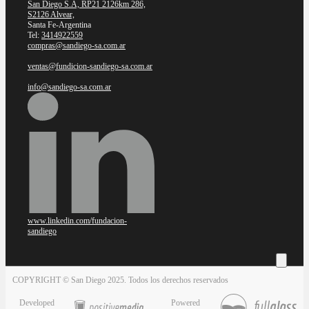
San Diego S.A, RP21 2126km 286,
S2126 Alvear,
Santa Fe-Argentina
Tel:
3414922559
compras@sandiego-sa.com.ar
ventas@fundicion-sandiego-sa.com.ar
info@sandiego-sa.com.ar
www.linkedin.com/fundacion-
sandiego
COPYRIGHT © San Diego 2025. Todos los derechos reservados
Developed
Powered